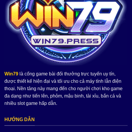
Win79
là cổng game bài đổi thưởng trực tuyến uy tín,
được thiết kế hiện đại và tối ưu cho cả máy tính lẫn điện
thoại. Nền tảng này mang đến cho người chơi kho game
đa dạng như tiến lên, phỏm, mậu binh, tài xỉu, bắn cá và
nhiều slot game hấp dẫn.
HƯỚNG DẪN