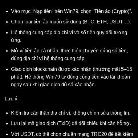
Vào mục “Nạp tiền” trên Win79, chọn “Tiền ảo (Crypto)”.
Chọn loại tiền ảo muốn sử dụng (BTC, ETH, USDT…).
Hệ thống cung cấp địa chỉ ví và số tiền quy đổi tương
ứng.
Mở ví tiền ảo cá nhân, thực hiện chuyển đúng số tiền,
đúng địa chỉ ví hệ thống cung cấp.
Giao dịch blockchain được xác nhận (thường mất 5–15
phút). Hệ thống Win79 tự động cộng tiền vào tài khoản
ngay sau khi giao dịch đủ số xác nhận.
Lưu ý:
Kiểm tra cẩn thận địa chỉ ví, không chỉnh sửa thông tin.
Lưu lại mã giao dịch (TxID) để đối chiếu khi cần hỗ trợ.
Với USDT, có thể chọn chuẩn mạng TRC20 để tiết kiệm