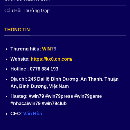
Câu Hỏi Thường Gặp
THÔNG TIN
Thương hiệu:
WIN
79
Website:
https://kx0.cn.com/
Hotline : 0778 884 193
Địa chỉ: 245 Đại lộ Bình Dương, An Thạnh, Thuận
An, Bình Dương, Việt Nam
Hastag: #win79 #win79press #win79game
#nhacaiwin79 #win79club
CEO:
Văn Hòa