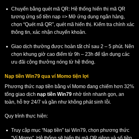
Chuyển bằng quét mã QR: Hệ thống hiển thị mã QR
tương ứng số tiền nạp => Mở ứng dụng ngân hàng,
chọn “Quét mã QR”, quét mã hiển thị. Kiểm tra chính xác
thông tin, xác nhận chuyển khoản.
Giao dịch thường được hoàn tất chỉ sau 2 – 5 phút. Nên
chọn khung giờ cao điểm từ 9h – 23h để tận dụng các
ưu đãi cộng thưởng nóng từ hệ thống.
Nạp tiền Win79 qua ví Momo tiện lợi
Phương thức nạp tiền bằng ví Momo đang chiếm hơn 32%
tổng giao dịch
nạp tiền Win79
nhờ tính nhanh gọn, an
toàn, hỗ trợ 24/7 và gần như không phát sinh lỗi.
Quy trình thực hiện:
Truy cập mục “Nạp tiền” tại Win79, chọn phương thức
“Ví Momo”. Hệ thống sẽ hiển thị mã QR riêng và số tiền