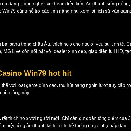
 đa dạng, công nghệ livestream tiên tiến. Âm thanh sống động,
c Win79 cũng hỗ trợ các tính năng như xem lại lịch sử ván gam
i sang trọng châu Âu, thích hợp cho người yêu sự tinh tế. Các
, MG Live còn nổi bật với dealer xinh đẹp, giao diện full HD, tạ
Casino Win79 hot hit
thế với loạt game đỉnh cao, thu hút hàng nghìn lượt truy cập 
i nền tảng này.
i, rất thích hợp với người mới. Chỉ cần dự đoán tổng điểm của 3
hêm hiệu ứng âm thanh kích thích, hệ thống cược phụ hấp dẫn.