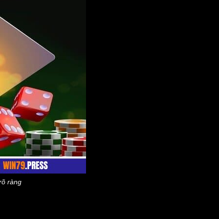
rõ ràng