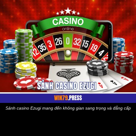
Sảnh casino Ezugi mang đến không gian sang trọng và đẳng cấp