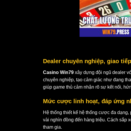
Dealer chuyên nghiệp, giao tiế
Casino Win79
xây dựng đội ngũ dealer vớ
chuyên nghiệp, tạo cảm giác như đang tham
giúp game thủ cảm nhận rõ sự kết nối, hứn
Mức cược linh hoạt, đáp ứng n
Hệ thống thiết kế hệ thống cược đa dạng,
vài nghìn đồng đến hàng triệu. Cách sắp x
tham gia.