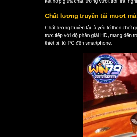
kết hợp giữa chất lượng vượt trội, trải n
Chất lượng truyền tải mượt mà,
Chất lượng truyền tải là yếu tố then chốt 
trực tiếp với độ phân giải HD, mang đến t
thiết bị, từ PC đến smartphone.