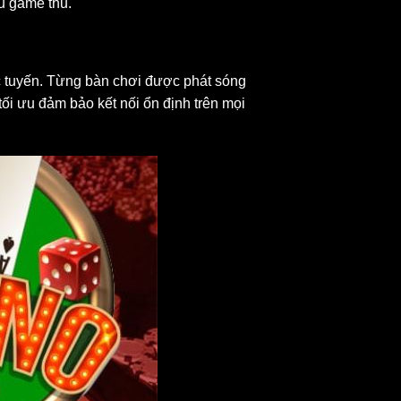
ệu game thủ.
ực tuyến. Từng bàn chơi được phát sóng
ối ưu đảm bảo kết nối ổn định trên mọi