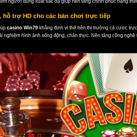
ghiệm người dùng xuất sắc đã giúp nền tảng chinh phục hàng tri
 hỗ trợ HD cho các bàn chơi trực tiếp
giúp
casino Win79
khẳng định vị thế trên thị trường cá cược tr
rải nghiệm hình ảnh sống động, chân thực. Nền tảng công nghệ t