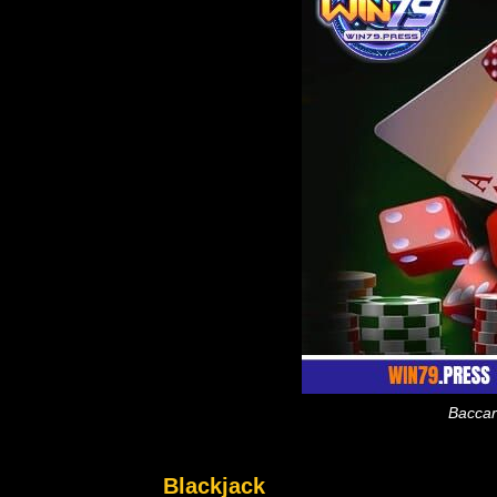
Baccar
Blackjack