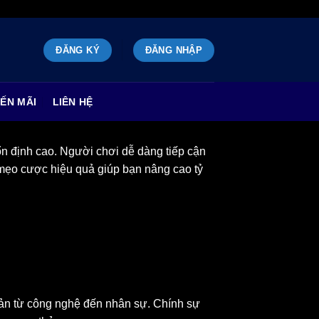
ĐĂNG KÝ
ĐĂNG NHẬP
ẾN MÃI
LIÊN HỆ
ổn định cao. Người chơi dễ dàng tiếp cận
 mẹo cược hiệu quả giúp bạn nâng cao tỷ
 bản từ công nghệ đến nhân sự. Chính sự