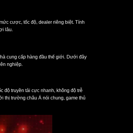
c cược, tốc độ, dealer riêng biệt. Tính
i lâu.
nhà cung cấp hàng đầu thế giới. Dưới đây
uyên nghiệp.
c độ truyền tải cực nhanh, không độ trễ
với thị trường châu Á nói chung, game thủ